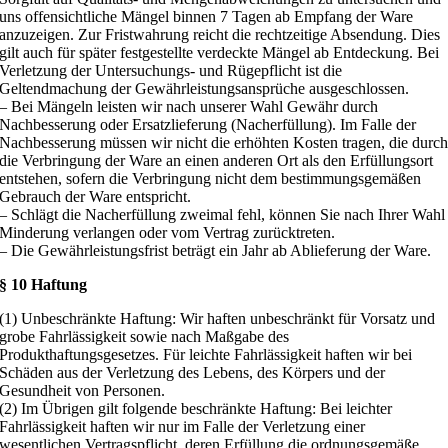
uns offensichtliche Mängel binnen 7 Tagen ab Empfang der Ware
anzuzeigen. Zur Fristwahrung reicht die rechtzeitige Absendung. Dies
gilt auch für später festgestellte verdeckte Mängel ab Entdeckung. Bei
Verletzung der Untersuchungs- und Rügepflicht ist die
Geltendmachung der Gewährleistungsansprüche ausgeschlossen.
– Bei Mängeln leisten wir nach unserer Wahl Gewähr durch
Nachbesserung oder Ersatzlieferung (Nacherfüllung). Im Falle der
Nachbesserung müssen wir nicht die erhöhten Kosten tragen, die durc
die Verbringung der Ware an einen anderen Ort als den Erfüllungsort
entstehen, sofern die Verbringung nicht dem bestimmungsgemäßen
Gebrauch der Ware entspricht.
– Schlägt die Nacherfüllung zweimal fehl, können Sie nach Ihrer Wahl
Minderung verlangen oder vom Vertrag zurücktreten.
– Die Gewährleistungsfrist beträgt ein Jahr ab Ablieferung der Ware.
§ 10 Haftung
(1) Unbeschränkte Haftung: Wir haften unbeschränkt für Vorsatz und
grobe Fahrlässigkeit sowie nach Maßgabe des
Produkthaftungsgesetzes. Für leichte Fahrlässigkeit haften wir bei
Schäden aus der Verletzung des Lebens, des Körpers und der
Gesundheit von Personen.
(2) Im Übrigen gilt folgende beschränkte Haftung: Bei leichter
Fahrlässigkeit haften wir nur im Falle der Verletzung einer
wesentlichen Vertragspflicht, deren Erfüllung die ordnungsgemäße