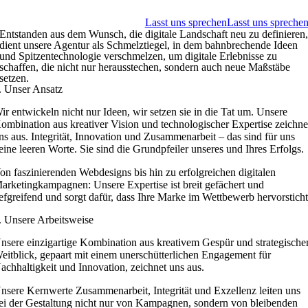
Lasst uns sprechen
Lasst uns spreche
Entstanden aus dem Wunsch, die digitale Landschaft neu zu definieren
dient unsere Agentur als Schmelztiegel, in dem bahnbrechende Ideen
und Spitzentechnologie verschmelzen, um digitale Erlebnisse zu
schaffen, die nicht nur herausstechen, sondern auch neue Maßstäbe
setzen.
. Unser Ansatz
ir entwickeln nicht nur Ideen, wir setzen sie in die Tat um. Unsere
ombination aus kreativer Vision und technologischer Expertise zeichne
ns aus. Integrität, Innovation und Zusammenarbeit – das sind für uns
eine leeren Worte. Sie sind die Grundpfeiler unseres und Ihres Erfolgs.
on faszinierenden Webdesigns bis hin zu erfolgreichen digitalen
arketingkampagnen: Unsere Expertise ist breit gefächert und
iefgreifend und sorgt dafür, dass Ihre Marke im Wettbewerb hervorsticht
. Unsere Arbeitsweise
nsere einzigartige Kombination aus kreativem Gespür und strategisch
eitblick, gepaart mit einem unerschütterlichen Engagement für
achhaltigkeit und Innovation, zeichnet uns aus.
nsere Kernwerte Zusammenarbeit, Integrität und Exzellenz leiten uns
ei der Gestaltung nicht nur von Kampagnen, sondern von bleibenden