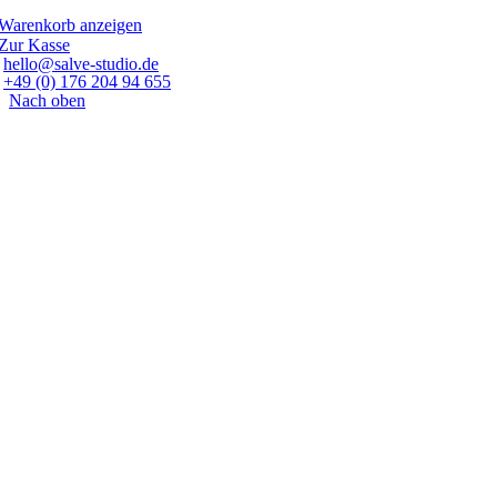
Warenkorb anzeigen
Zur Kasse
hello@salve-studio.de
+49 (0) 176 204 94 655
Nach oben