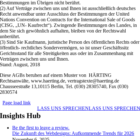
Bestimmungen im Übrigen nicht berührt.
(2) Auf Verträge zwischen uns und Ihnen ist ausschließlich deutsches
Recht anwendbar unter Ausschluss der Bestimmungen der United
Nations Convention on Contracts for the International Sale of Goods
(CISG, „UN- Kaufrecht“). Zwingende Bestimmungen des Landes, in
dem Sie sich gewöhnlich aufhalten, bleiben von der Rechtswahl
unberührt.
(3) Sind Sie Kaufmann, juristische Person des öffentlichen Rechts oder
öffentlich- rechtliches Sondervermögen, so ist unser Geschäftssitz
Gerichtsstand für alle Streitigkeiten aus oder im Zusammenhang mit
Verträgen zwischen uns und Ihnen.
Stand: August, 2018
Diese AGBs beruhen auf einem Muster von HÄRTING
Rechtsanwälte, www.haerting.de, vertragstexte@haerting.de
Chausseestraße 13,10115 Berlin, Tel. (030) 28305740, Fax (030)
2830574
Page load link
LASS UNS SPRECHEN
LASS UNS SPRECHE
Insights Hub
Be the first to leave a review.
Die Zukunft des Webdesigns: Aufkommende Trends für 2026
November 6, 2025