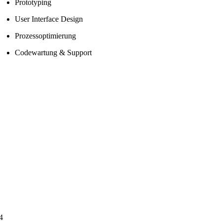
Prototyping
User Interface Design
Prozessoptimierung
Codewartung & Support
4