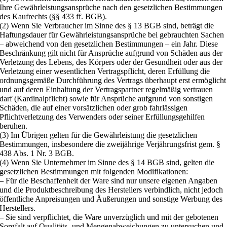
Ihre Gewährleistungsansprüche nach den gesetzlichen Bestimmungen
des Kaufrechts (§§ 433 ff. BGB).
(2) Wenn Sie Verbraucher im Sinne des § 13 BGB sind, beträgt die
Haftungsdauer für Gewährleistungsansprüche bei gebrauchten Sachen
– abweichend von den gesetzlichen Bestimmungen – ein Jahr. Diese
Beschränkung gilt nicht für Ansprüche aufgrund von Schäden aus der
Verletzung des Lebens, des Körpers oder der Gesundheit oder aus der
Verletzung einer wesentlichen Vertragspflicht, deren Erfüllung die
ordnungsgemäße Durchführung des Vertrags überhaupt erst ermöglicht
und auf deren Einhaltung der Vertragspartner regelmäßig vertrauen
darf (Kardinalpflicht) sowie für Ansprüche aufgrund von sonstigen
Schäden, die auf einer vorsätzlichen oder grob fahrlässigen
Pflichtverletzung des Verwenders oder seiner Erfüllungsgehilfen
beruhen.
(3) Im Übrigen gelten für die Gewährleistung die gesetzlichen
Bestimmungen, insbesondere die zweijährige Verjährungsfrist gem. §
438 Abs. 1 Nr. 3 BGB.
(4) Wenn Sie Unternehmer im Sinne des § 14 BGB sind, gelten die
gesetzlichen Bestimmungen mit folgenden Modifikationen:
– Für die Beschaffenheit der Ware sind nur unsere eigenen Angaben
und die Produktbeschreibung des Herstellers verbindlich, nicht jedoch
öffentliche Anpreisungen und Äußerungen und sonstige Werbung des
Herstellers.
– Sie sind verpflichtet, die Ware unverzüglich und mit der gebotenen
Sorgfalt auf Qualitäts- und Mengenabweichungen zu untersuchen und