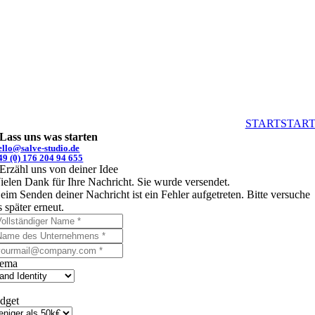
START
STAR
Lass uns was starten
ello@salve-studio.de
49 (0) 176 204 94 655
Erzähl uns von deiner Idee
ielen Dank für Ihre Nachricht. Sie wurde versendet.
eim Senden deiner Nachricht ist ein Fehler aufgetreten. Bitte versuche
s später erneut.
ema
dget